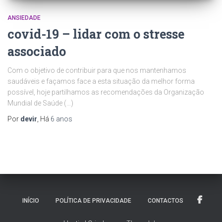
ANSIEDADE
covid-19 – lidar com o stresse
associado
Com o objetivo de contribuir para que nos mantenhamos
saudáveis e façamos face a esta situação da melhor forma
possível, hoje partilhamos as recomendações da Organização
Mundial de Saúde (…)
Por
devir
, Há
6 anos
INÍCIO
POLÍTICA DE PRIVACIDADE
CONTACTOS