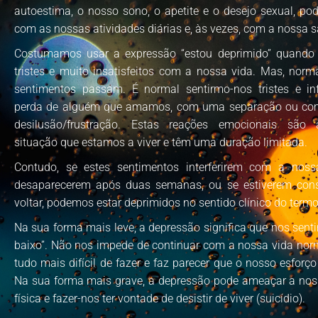
autoestima, o nosso sono, o apetite e o desejo sexual, pode
com as nossas atividades diárias e, às vezes, com a nossa s
Costumamos usar a expressão “estou deprimido” quando
tristes e muito insatisfeitos com a nossa vida. Mas, norm
sentimentos passam. É normal sentirmo-nos tristes e in
perda de alguém que amamos, com uma separação ou co
desilusão/frustração. Estas reações emocionais são
situação que estamos a viver e têm uma duração limitada.
Contudo, se estes sentimentos interferirem com a nos
desaparecerem após duas semanas, ou se estiverem con
voltar, podemos estar deprimidos no sentido clínico do termo
Na sua forma mais leve, a depressão significa que nos sen
baixo”. Não nos impede de continuar com a nossa vida nor
tudo mais difícil de fazer e faz parecer que o nosso esforço 
Na sua forma mais grave, a depressão pode ameaçar a nos
física e fazer-nos ter vontade de desistir de viver (suicídio).