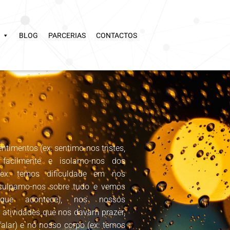
BLOG
PARCERIAS
CONTACTOS
timentos (ex: sentimo-nos tristes,
 facilmente e isolamo-nos dos
(ex: temos dificuldade em nos
culpamo-nos sobre tudo e vemos
ue acontece), nos nossos
 atividades que nos davam prazer,
alar) e no nosso corpo (ex: temos