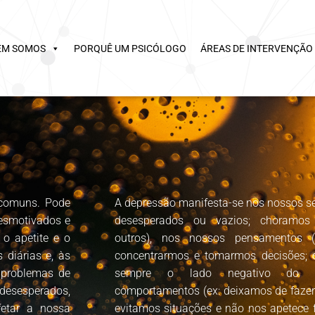
EM SOMOS
PORQUÊ UM PSICÓLOGO
ÁREAS DE INTERVENÇÃO
 comuns. Pode
A depressão manifesta-se nos nossos sen
 desmotivados e
desesperados ou vazios; choramos
 o apetite e o
outros), nos nossos pensamentos 
 diárias e, às
concentrarmos e tomarmos decisões; 
 problemas de
sempre o lado negativo do q
 desesperados,
comportamentos (ex: deixamos de fazer
fetar a nossa
evitamos situações e não nos apetece f