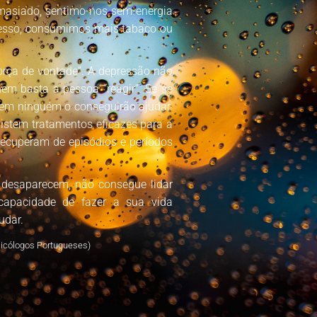
masiado, sentimo-nos sem energia
esso, consumimos mais tabaco ou
força de vontade”. A depressão não
em basta a pessoa “reagir”. Se se
nem ninguém o conseguirão ajudar.
istem tratamentos eficazes para a
recuperam de episódios e períodos
 desaparecem, não consegue lidar
capacidade de fazer a sua vida
udar.
icólogos Portugueses)