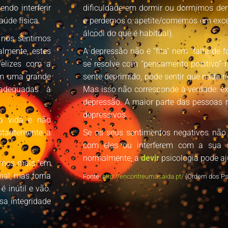
ndo interferir
dificuldade em dormir ou dormimos de
aúde física.
e perdemos o apetite/comemos em exc
álcool do que é habitual).
 nos sentimos
almente, estes
A depressão não é “fita” nem “falta de 
felizes com a
se resolve com “pensamento positivo” n
m uma grande
sente deprimido, pode sentir que nada 
 adequadas à
Mas isso não corresponde à verdade: ex
depressão. A maior parte das pessoas 
depressivos.
sa vida e não
stantemente a
Se os seus sentimentos negativos não
.
com eles ou interferem com a sua 
normalmente, a
devir
psicologia pode aj
timos mais “em
mal, mas torna
Fonte:
http://encontreumasaida.pt/
(Ordem dos Ps
é inútil e vão.
sa integridade